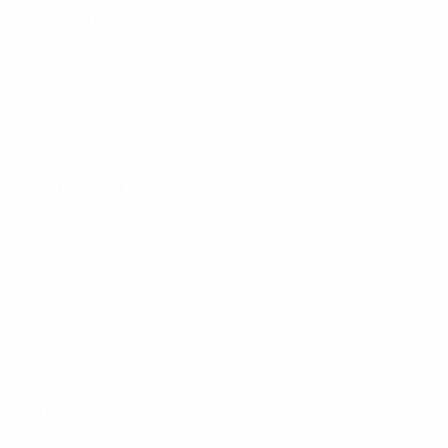
 Play-offs Round 1
· Play-offs Round 1
6
· Fase campionato