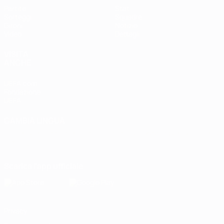
Partite
Stat.
Sorteggi
Squadre
Gironi
Notizie
Video
Dettagli
VISITA
ANCHE
UEFA.com
Fondazione
UEFA
CAMBIA LINGUA
Italiano
English
Français
Deutsch
Русский
Español
Italiano
Português
Scarica l'app ufficiale
Privacy