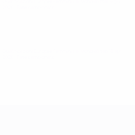
Qualificazioni Europee Femminili ai Mondiali
mar 9 giu
2026
· Fase campionato
Qualificazioni Europee Femminili ai Mondiali
sab 18 apr
2026
· Fase campionato
Qualificazioni Europee Femminili