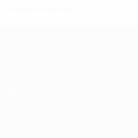
Situazione disciplinare
Qualificazioni Europee Femminili
Partite
Stat.
Sorteggi
Squadre
Gironi
Notizie
Video
Dettagli
VISITA
ANCHE
UEFA.com
Fondazione
UEFA
CAMBIA LINGUA