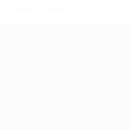
Situazione disciplinare
Qualificazioni Europee Femminili
Partite
Sorteggi
Gironi
Video
VISITA ANCHE
UEFA.com
Fondazione UEFA
CAMBIA LINGUA
Italiano
English
Français
Deutsch
Русский
Español
Italiano
P