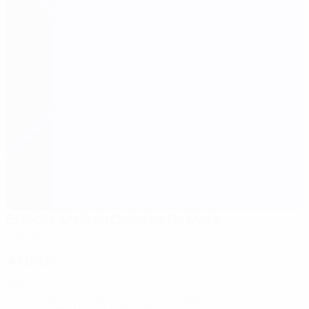
Estádio António Coimbra Da Mota
Estoril
Arbitri
Arbitro
Olivia Tschon
AUT
Assistente arbitrale
Amina Gutschi
AUT