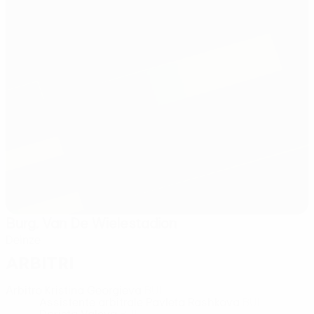
Burg. Van De Wielestadion
Deinze
Arbitri
Arbitro
Kristina Georgieva
BUL
Assistente arbitrale
Pavleta Rashkova
BUL