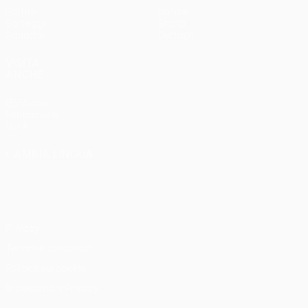
Partite
Notizie
Sorteggi
Storia
Squadre
Dettagli
VISITA
ANCHE
UEFA.com
Fondazione
UEFA
CAMBIA LINGUA
Italiano
English
Français
Deutsch
Русский
Español
Italiano
Português
Privacy
Termini e condizioni
Politica sui cookie
Impostazioni Privacy