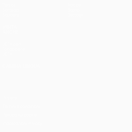
Partite
Notizie
Sorteggi
Storia
Squadre
Dettagli
VISITA
ANCHE
UEFA.com
Fondazione
UEFA
CAMBIA LINGUA
Italiano
English
Français
Deutsch
Русский
Español
Italiano
Português
Privacy
Termini e condizioni
Politica sui cookie
Impostazioni Privacy