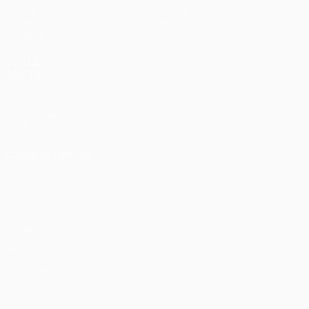
Partite
Notizie
Sorteggi
Storia
Squadre
Dettagli
VISITA
ANCHE
UEFA.com
Fondazione
UEFA
CAMBIA LINGUA
Italiano
English
Français
Deutsch
Русский
Español
Italiano
Português
Privacy
Termini e condizioni
Politica sui cookie
Impostazioni Privacy