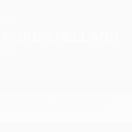
Passa
al
contenuto
principale
UEFA Women’s Europa Cup
FC Nordsjælland UEFA Women’s Europa Cup 2026/27
Nordsjælland
DEN
Nordsjælland non sta giocando in UEFA
Women's Europa Cup questa stagione
UEFA Women’s Europa Cup