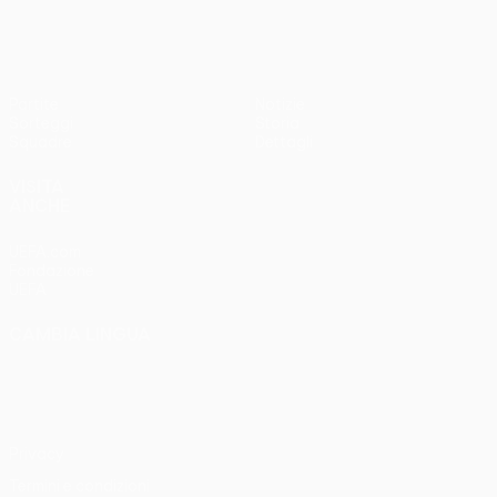
Partite
Notizie
Sorteggi
Storia
Squadre
Dettagli
VISITA
ANCHE
UEFA.com
Fondazione
UEFA
CAMBIA LINGUA
Italiano
English
Français
Deutsch
Русский
Español
Italiano
Português
Privacy
Termini e condizioni