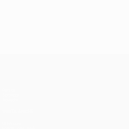
UEFA Women’s Europa Cup
Partite
Sorteggi
Squadre
VISITA ANCHE
UEFA.com
Fondazione UEFA