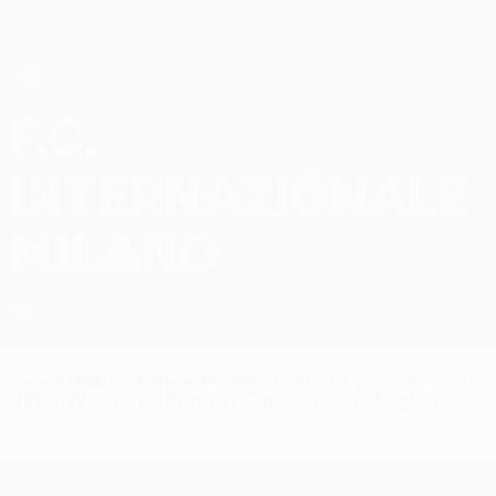
Passa
al
contenuto
principale
UEFA Women’s Europa Cup
F.C. Internazionale Milano UEFA Women’s Europa Cup 2026/27
F.C.
Internazionale
Milano
ITA
F.C. Internazionale Milano non sta giocando in
UEFA Women's Europa Cup questa stagione
UEFA Women’s Europa Cup