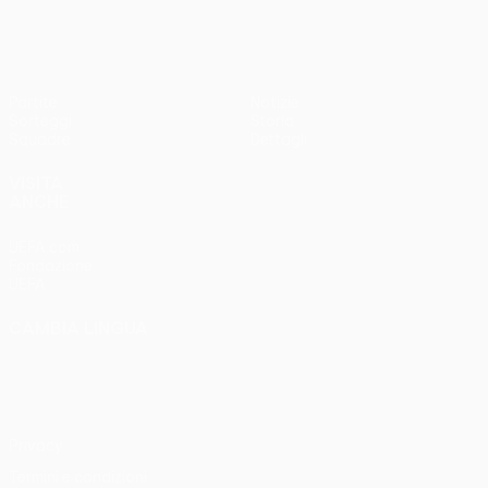
Partite
Notizie
Sorteggi
Storia
Squadre
Dettagli
VISITA
ANCHE
UEFA.com
Fondazione
UEFA
CAMBIA LINGUA
Italiano
English
Français
Deutsch
Русский
Español
Italiano
Português
Privacy
Termini e condizioni