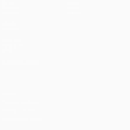
Partite
Notizie
Sorteggi
Storia
Squadre
Dettagli
VISITA
ANCHE
UEFA.com
Fondazione
UEFA
CAMBIA LINGUA
Italiano
English
Français
Deutsch
Русский
Español
Italiano
Português
Privacy
Termini e condizioni
Politica sui cookie
Impostazioni Privacy