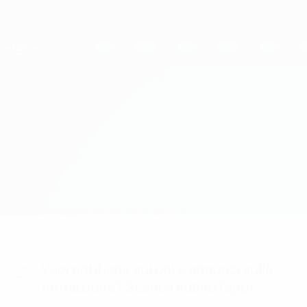
Passa
al
contenuto
UEFA Women's Champions League
Scarica
principale
Risultati e statistiche live
UEFA Women's Champions League
Djurgården vs Potsdam
Sommario
Aggiornamenti
Info partita
Vuoi notifiche sui gol e annunci sulla
formazione? Scarica subito l'app!