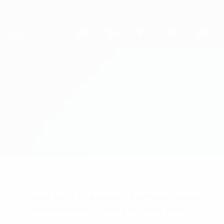
Passa
al
contenuto
UEFA Women's Champions League
Scarica
principale
Risultati e statistiche live
UEFA Women's Champions League
Shkiponjat vs Šala
Sommario
Info partita
Vuoi notifiche sui gol e annunci sulla
formazione? Scarica subito l'app!