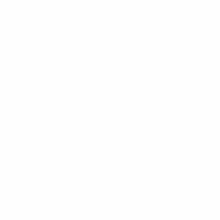
Scarica l'app
Non adesso