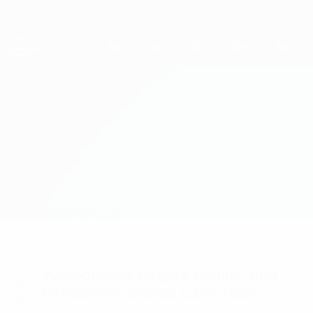
Passa
al
contenuto
UEFA Women's Champions League
Scarica
principale
Risultati e statistiche live
UEFA Women's Champions League
KÍ vs Zimbru Chişinău
Aggiornamenti
Info partita
Vuoi notifiche sui gol e annunci sulla
formazione? Scarica subito l'app!