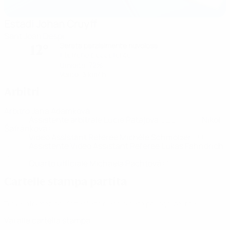
Estadi Johan Cruyff
Sant Joan Despí
Serata parzialmente nuvolosa
12°
Il terreno è eccellente
Umidità: 72%
Vento: 3 km/ h
Arbitri
Arbitro
Jana Adámková
CZE
Assistente arbitrale
Lucie Ratajová
CZE
Nikol
Šafránková
CZE
Video Assistant Referee
Michèle Schmölzer
SUI
Assistente Video Assistant Referee
Lukas Fähndrich
SUI
Quarto ufficiale
Michaela Pachtová
CZE
Cartelle stampa partita
Trova informazioni dettagliate e aggiornate per ogni partita.
Vai alle cartella stampa