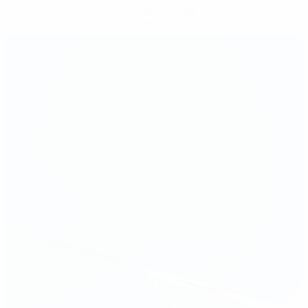
Scarica l'app
Non adesso