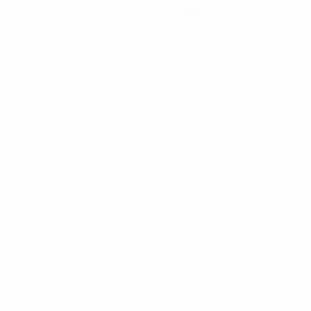
Scarica l'app
Non adesso