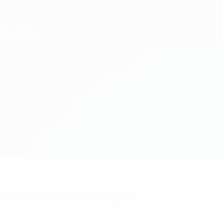
mazione? Scarica subito l'app!