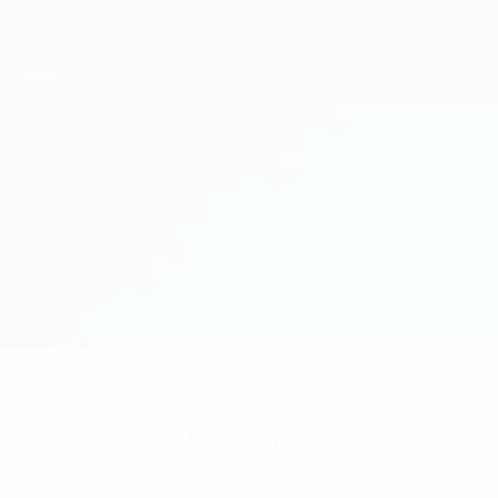
mazione? Scarica subito l'app!