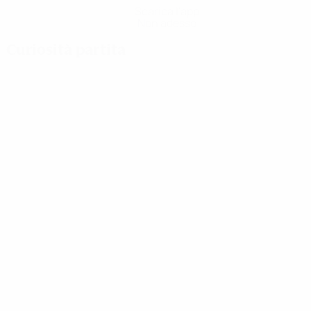
Scarica l'app
Non adesso
Curiosità partita