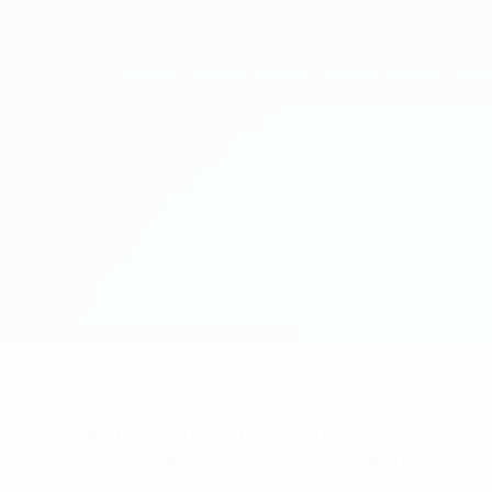
Passa
al
contenuto
UEFA Women's Champions League
Scarica
principale
Risultati e statistiche live
UEFA Women's Champions League
OH Leuven vs Vorskla Poltava
Sommario
Aggiornamenti
Info partita
Vuoi notifiche sui gol e annunci sulla
formazione? Scarica subito l'app!