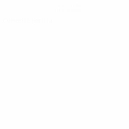
Scarica l'app
Non adesso
Curiosità partita