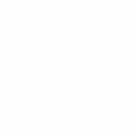
Scarica l'app
Non adesso