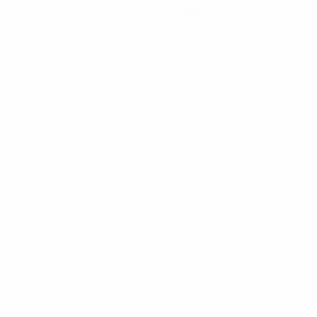
Scarica l'app
Non adesso