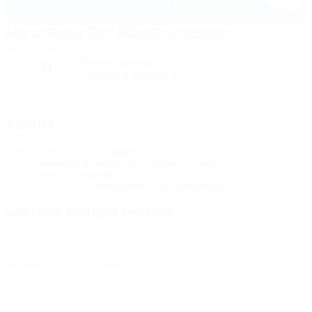
Manchester City Academy Stadium
Manchester
Serata nuvolosa
0°
Il terreno è eccellente
Umidità: 85%
Vento: 24 km/ h
Arbitri
Arbitro
Stéphanie Frappart
FRA
Assistente arbitrale
Camille Soriano
FRA
Elodie Coppola
FRA
Quarto ufficiale
Maïka Vanderstichel
FRA
Cartelle stampa partita
Trova informazioni dettagliate e aggiornate per ogni partita.
Vai alle cartella stampa