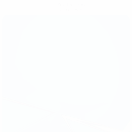
Scarica l'app
Non adesso