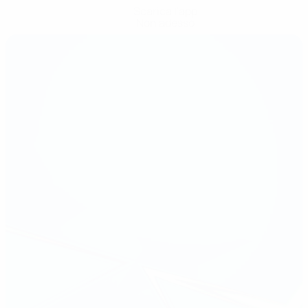
Scarica l'app
Non adesso