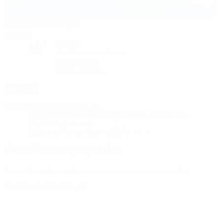
Stamford Bridge
Londra
Pioggia
14°
Il terreno è eccellente
Umidità: 88%
Vento: 19 km/ h
Arbitri
Arbitro
Ivana Martinčić
CRO
Assistente arbitrale
Sanja Rodjak-Karšić
CRO
Maja Petravić
CRO
Quarto ufficiale
Sabina Bolic
CRO
Cartelle stampa partita
Trova informazioni dettagliate e aggiornate per ogni partita.
Vai alle cartella stampa