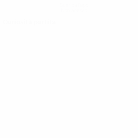
Scarica l'app
Non adesso
Curiosità partita