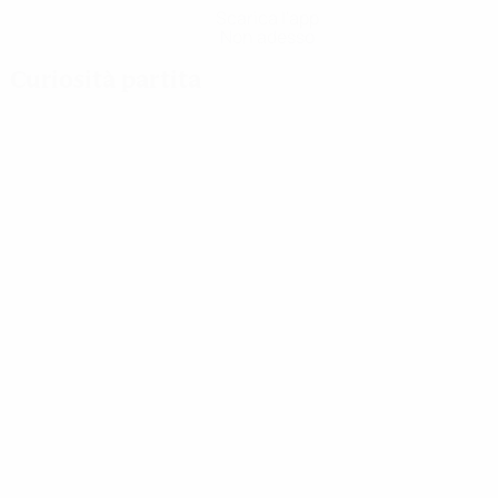
Scarica l'app
Non adesso
Curiosità partita