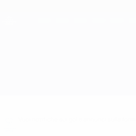
Passa
al
contenuto
UEFA Women's Champions League
principale
Risultati e statistiche live
UEFA Women's Champions League
Sommario
Aggiornamenti
Info partita
Slavia Praha vs Brann Formazioni
Vuoi notifiche sui gol e annunci sulla for