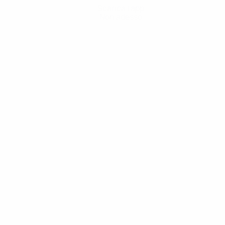
Scarica l'app
Non adesso