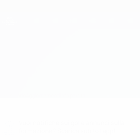
Passa
al
contenuto
UEFA Women's Champions League
Scarica
principale
Risultati e statistiche live
UEFA Women's Champions League
Häcken vs Chelsea
Sommario
Aggiornamenti
Info partita
Vuoi notifiche sui gol e annunci sulla
formazione? Scarica subito l'app!