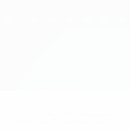
Passa
al
contenuto
UEFA Women's Champions League
Scarica
principale
Risultati e statistiche live
UEFA Women's Champions League
Rosengård vs Barcelona
Sommario
Aggiornamenti
Info partita
Vuoi notifiche sui gol e annunci sulla
formazione? Scarica subito l'app!