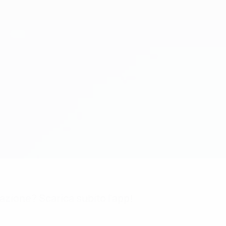
mazione? Scarica subito l'app!