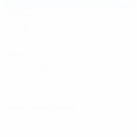
Camp Nou
Barcellona
Parzialmente nuvoloso
23°
Il terreno è eccellente
Umidità: 49%
Vento: 19 km/ h
Arbitri
Arbitro
Esther Staubli
SUI
Assistente arbitrale
Susanne Küng
SUI
Katrin
Rafalski
GER
Video Assistant Referee
Fedayi San
SUI
Assistente Video Assistant Referee
Franziska
Wildfeuer
GER
Quarto ufficiale
Riem Hussein
GER
Cartelle stampa partita
Trova informazioni dettagliate e aggiornate per ogni partita.
Vai alle cartella stampa