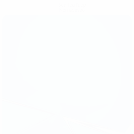
Scarica l'app
Non adesso