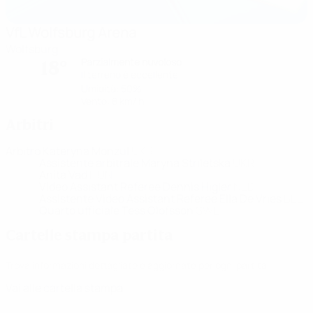
VfL Wolfsburg Arena
Wolfsburg
Parzialmente nuvoloso
18°
Il terreno è eccellente
Umidità: 50%
Vento: 8 km/ h
Arbitri
Arbitro
Kateryna Monzul
UKR
Assistente arbitrale
Maryna Striletska
UKR
Anita Vad
HUN
Video Assistant Referee
Dennis Higler
NED
Assistente Video Assistant Referee
Ella De Vries
BEL
Quarto ufficiale
Tess Olofsson
SWE
Cartelle stampa partita
Trova informazioni dettagliate e aggiornate per ogni partita.
Vai alle cartella stampa