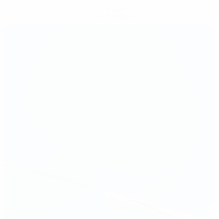
Scarica l'app
Non adesso