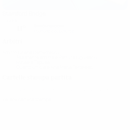
Stamford Bridge
Londra
Serata nuvolosa
11°
Il terreno è eccellente
Arbitri
Arbitro
Iuliana Demetrescu
ROU
Assistente arbitrale
Petruta Iugulescu
ROU
Mihaela Tepusa
ROU
Quarto ufficiale
Ana Maria Terteleac
ROU
Cartelle stampa partita
Trova informazioni dettagliate e aggiornate per ogni partita.
Vai alle cartella stampa