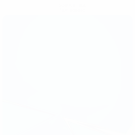
Scarica l'app
Non adesso