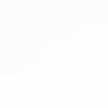
mazione? Scarica subito l'app!