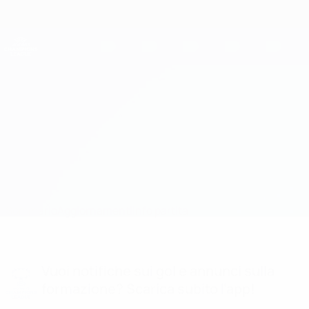
Passa
al
contenuto
UEFA Women's Champions League
Scarica
principale
Risultati e statistiche live
UEFA Women's Champions League
Benfica vs Rosengård
Sommario
Aggiornamenti
Info partita
Vuoi notifiche sui gol e annunci sulla
formazione? Scarica subito l'app!