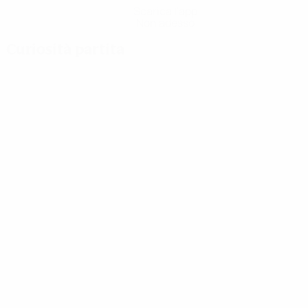
Scarica l'app
Non adesso
Curiosità partita