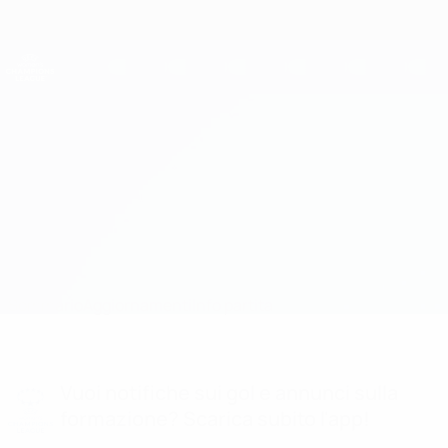
Passa
al
contenuto
UEFA Women's Champions League
Scarica
principale
Risultati e statistiche live
UEFA Women's Champions League
Arsenal vs HB Køge
Sommario
Aggiornamenti
Info partita
Vuoi notifiche sui gol e annunci sulla
formazione? Scarica subito l'app!