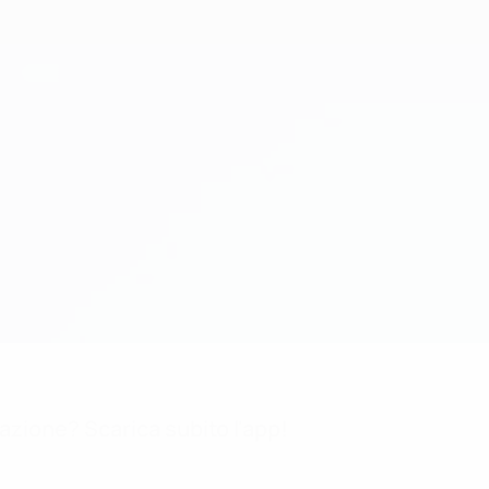
mazione? Scarica subito l'app!