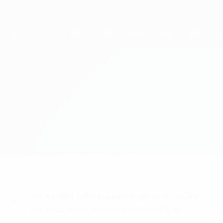
Passa
al
contenuto
UEFA Women's Champions League
Scarica
principale
Risultati e statistiche live
UEFA Women's Champions League
Bordeaux vs Wolfsburg Formazioni
Sommario
Aggiornamenti
Info partita
Vuoi notifiche sui gol e annunci sulla
formazione? Scarica subito l'app!