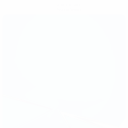
Scarica l'app
Non adesso