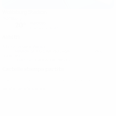
Wolfsburg Stadion
Wolfsburg
Nuvoloso
20°
Il terreno è asciutto
Arbitri
Arbitro
Lorraine Watson
SCO
Assistente arbitrale
Vikki Allan
SCO
Vikki
Robertson
SCO
Quarto ufficiale
Abbie Hendry
SCO
Cartelle stampa partita
Trova informazioni dettagliate e aggiornate per ogni partita.
Vai alle cartella stampa