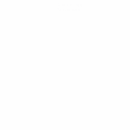
Scarica l'app
Non adesso