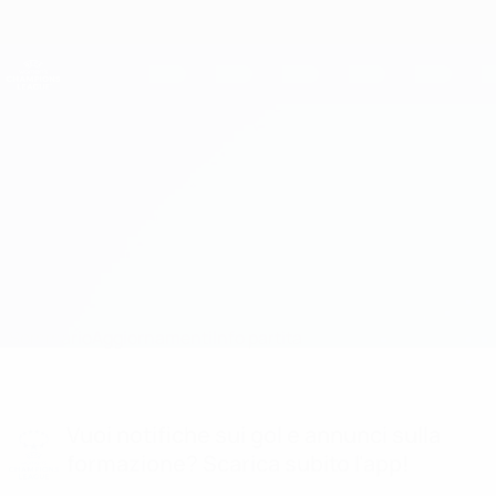
Passa
al
contenuto
UEFA Women's Champions League
Scarica
principale
Risultati e statistiche live
UEFA Women's Champions League
Arsenal vs Okzhetpes Formazioni
Sommario
Aggiornamenti
Info partita
Vuoi notifiche sui gol e annunci sulla
formazione? Scarica subito l'app!