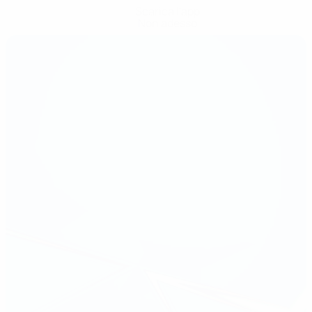
Scarica l'app
Non adesso