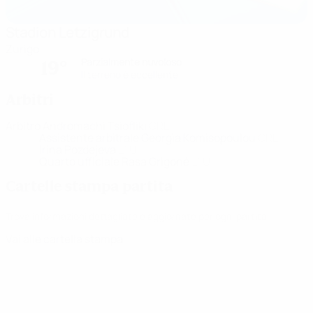
Stadion Letzigrund
Zurigo
Parzialmente nuvoloso
19°
Il terreno è eccellente
Arbitri
Arbitro
Andromachi Tsiofliki
GRE
Assistente arbitrale
Georgia Komisopoulou
GRE
Irina Pozdejeva
LTU
Quarto ufficiale
Rasa Grigonė
LTU
Cartelle stampa partita
Trova informazioni dettagliate e aggiornate per ogni partita.
Vai alle cartella stampa