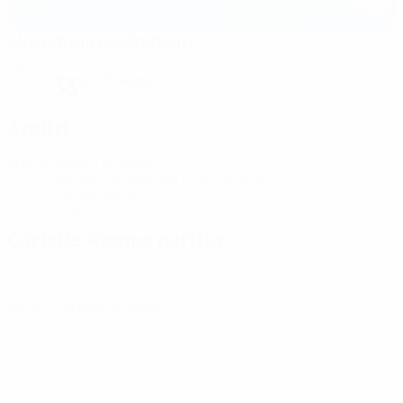
Makedonikos Stadium
Salonicco
Soleggiato
33°
Il terreno è eccellente
Arbitri
Arbitro
Ainara Acevedo
ESP
Assistente arbitrale
Rita Cabanero
ESP
Melissa Burgin
ENG
Quarto ufficiale
Kirsty Dowle
ENG
Cartelle stampa partita
Trova informazioni dettagliate e aggiornate per ogni partita.
Vai alle cartella stampa