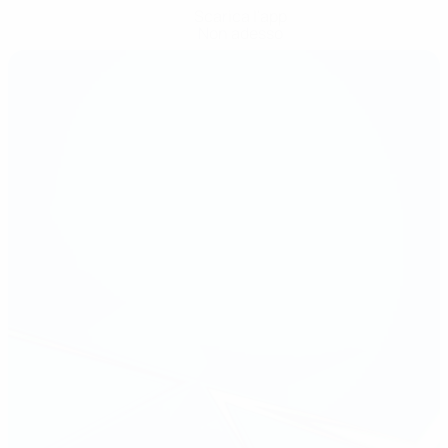
Scarica l'app
Non adesso