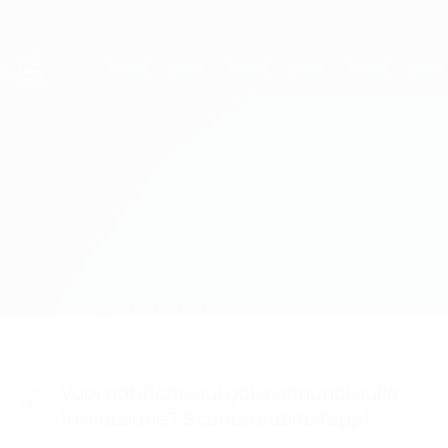
Passa
al
contenuto
UEFA Women's Champions League
Scarica
principale
Risultati e statistiche live
UEFA Women's Champions League
Atleti vs Barcelona
Sommario
Aggiornamenti
Info partita
Vuoi notifiche sui gol e annunci sulla
formazione? Scarica subito l'app!