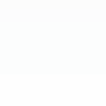
Scarica