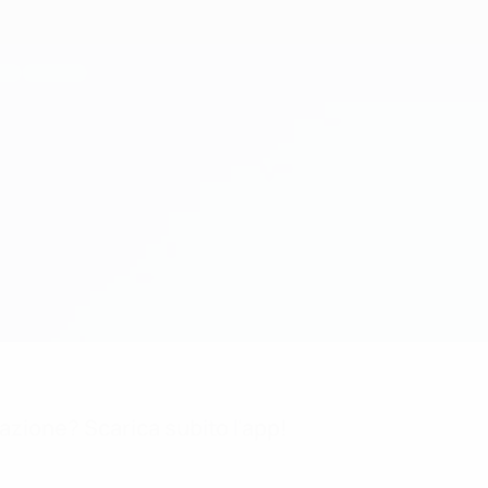
mazione? Scarica subito l'app!