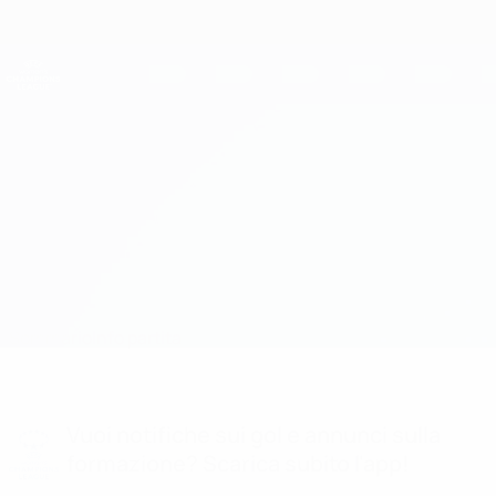
Passa
al
contenuto
UEFA Women's Champions League
Scarica
principale
Risultati e statistiche live
UEFA Women's Champions League
Rosengård vs Verona Info partita
Sommario
Info partita
Vuoi notifiche sui gol e annunci sulla
formazione? Scarica subito l'app!