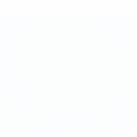
Scarica l'app
Non adesso