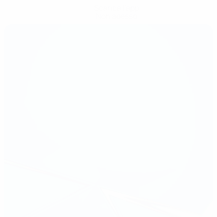
Scarica l'app
Non adesso