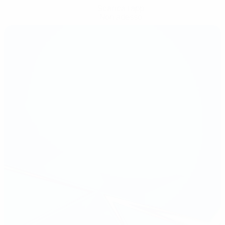
Scarica l'app
Non adesso